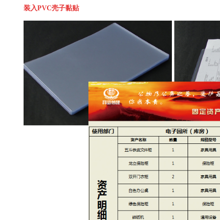
装入PVC壳子黏贴